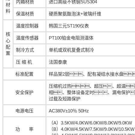
内箱材质
进口高级不锈钢SUS304
材
料
保温材质
硬质聚氨酯泡沫+玻璃纤维
温度控制器
韩国三元ST190仪表
核
温度传感器
PT100铂金电阻测温体
心
配
制冷方式
单机或双机复叠式制冷
置
压 缩 机
法国泰康
标准配置
样品架2层、配有凝结水接水盘
压缩机过热、超压、超温
安全保护
相、整体设备定时、漏电保护
过载及短路保护
电源电压
AC380V±10％ 50Hz
（A）3.5KW/4.0KW/6.0KW/8.0KW/9.0KW
功 率
（B）4.0KW/4.5KW/7.5KW/9.0KW/10.5KW