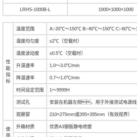
LRHS-1000B-L
1000×1000×1000
温度范围
A:-20℃～150℃ B:-40℃～150℃ C:-60℃～
温度均匀度
≤2℃（空载时）
温度波动度
±0.5℃（空载时）
性
升温速率
1.0～3.0℃/min
能
指
降温速率
0.7～1.0℃/min
标
时间设定范围
1～9999H
测试孔
安装在机器左侧，用于外接测试电源线
观察窗
210×275mm或395×395mm（有效视界）
外箱材质
优质A3钢板静电喷塑
使
用